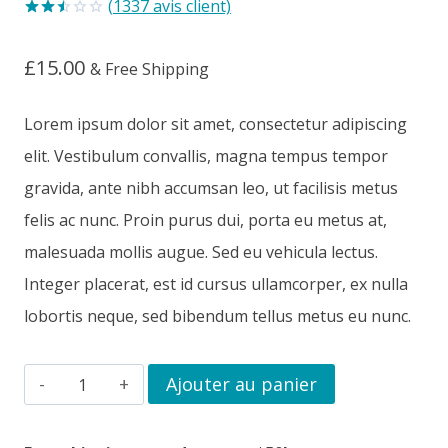
(
1337
avis client)
Noté
1337
2.51
£
15.00
sur 5
& Free Shipping
basé
sur
notations
Lorem ipsum dolor sit amet, consectetur adipiscing
client
elit. Vestibulum convallis, magna tempus tempor
gravida, ante nibh accumsan leo, ut facilisis metus
felis ac nunc. Proin purus dui, porta eu metus at,
malesuada mollis augue. Sed eu vehicula lectus.
Integer placerat, est id cursus ullamcorper, ex nulla
lobortis neque, sed bibendum tellus metus eu nunc.
quantité
Ajouter au panier
de
T-