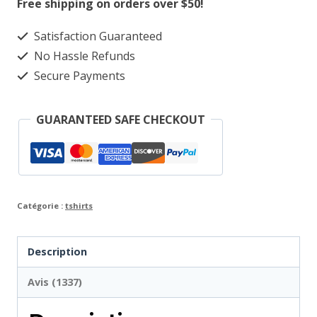
Free shipping on orders over $50!
Shirt
Satisfaction Guaranteed
Three
No Hassle Refunds
Secure Payments
GUARANTEED SAFE CHECKOUT
Catégorie :
tshirts
Description
Avis (1337)